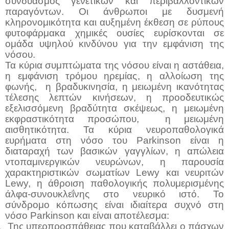
συνδυασμός γενετικών και περιβαλλοντικών
παραγόντων. Οι άνθρωποι με δυσμενή
κληρονομικότητα και αυξημένη έκθεση σε ρύπους
φυτοφάρμακα χημικές ουσίες ευρίσκονται σε
ομάδα υψηλού κινδύνου για την εμφάνιση της
νόσου.
Τα κύρια συμπτώματα της νόσου είναι η αστάθεια,
η εμφάνιση τρόμου ηρεμίας, η αλλοίωση της
φωνής, η βραδυκινησία, η μειωμένη ικανότητας
τέλεσης λεπτών κινήσεων, η προοδευτικώς
εξελισσόμενη βραδύτητα σκέψεως, η μειωμένη
εκφραστικότητα προσώπου, η μειωμένη
αισθητικότητα. Τα κύρια νευροπαθολογικά
ευρήματα στη νόσο του Parkinson είναι η
διαταραχή των βασικών γαγγλίων, η απώλεια
ντοπαμινεργικών νευρώνων, η παρουσία
χαρακτηριστικών σωματίων Lewy και νευριτών
Lewy, η άθροιση παθολογικής πολυμερισμένης
άλφα-συνουκλεΐνης στο νευρικό ιστό. Το
σύνδρομο κόπωσης είναι ιδιαίτερα συχνό στη
νόσο
Parkinson
και είναι αποτέλεσμα:
.
Της υπερπροσπάθειας που καταβάλλει ο πάσχων