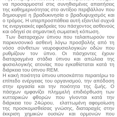
να προσαρμοστεί στις συνηθισμένες απαιτήσεις
της καθημερινότητας στο αντίξοο περιβάλλον που
δημιουργεί η βραδυκινησία ο βραδυψυχισμός και
ο τρόμος. Η υπερπροσπάθεια αυτή εξαντλεί συχνά
τις ενεργειακές εφεδρείες του πάσχοντος ασθενούς
και οδηγεί σε σημαντική σωματική κόπωση.
.
Των διαταραχών ύπνου που ταλαιπωρούν τον
παρκινσονικό ασθενή λόγω προσβολής από τη
νόσο σύνθετων νευροφυσιολογικών οδών που
ρυθμίζουν τον ύπνο. Οι πάσχοντες έχουν
διαταραγμένα στάδια ύπνου και απώλεια της
φυσιολογικής ατονίας που εγκαθίσταται κατά τη
διάρκεια του ύπνου REM.
Η κακή ποιότητα ύπνου υποσκάπτει περαιτέρω το
επίπεδο ενέργειας του οργανισμού, την απόδοση
στην εργασία και την ποιότητα της ζωής. Ο
πάσχων εμφανίζει πλημμελή επιδιόρθωση των
κυτταρικών φθορών που γίνονται κατά την
διάρκεια του 24ώρου, ελαττωμένη αφομοίωση
της προσκομισθείσας γνώσης, διαταραχές στην
έκκριση χημικών ουσιών και ορμονών που