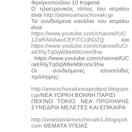
Φραγκοπούλου 10 Κηφισιά
Ο ηλεκτρονικός τόπος του ιατρείου
είναι
http://iatreioamoschovaki.gr
Τα συνδεόμενα κανάλια του ιατρείου
είναι
https://www.youtube.com/channel/UC
1ZaRAktAaoCEFITCcjhDZQ
και
https://www.youtube.com/channel/UCr
aKRIyTq0qW8eMtKnmr3hw
https://www.youtube.com/channel/UC
raKRIyTq0qW8eMtKnmr3hw
Οι συνδεόμενες ιστοσελίδες
πρόληψης:
http://amoschovakineaprolipsi.blogspo
t.gr/
ΝΕΑ ΥΟΡΚΗ ΒΟΝΝΗ ΠΑΡΙΣΙ
ΠΕΚΙΝΟ ΤΟΚΙΟ: ΝΕΑ ΠΡΟΛΗΨΗΣ
ΣΥΝΕΔΡΙΑ ΜΕΛΕΤΕΣ ΚΑΙ ΕΠΙΚΑΙΡΑ
http://anastasiamoschovaki1.blogspot.
com
ΘΕΜΑΤΑ ΥΓΕΙΑΣ